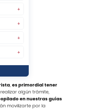
ra
ctor. Es más
Flywheel, y
is en tu
aciones de
des llamar
0-$250/día
incluye el
 en tu
viajes de
una
n tu zona
y te
servicio
locales con
ras de
r el idioma
a
por
irecto y sin
rista
,
es primordial tener
 realizar algún trámite,
opilado en nuestras guías
n movilizarte por la