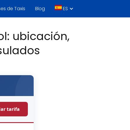
es de Taxis
Blog
ES
l: ubicación,
sulados
ar tarifa