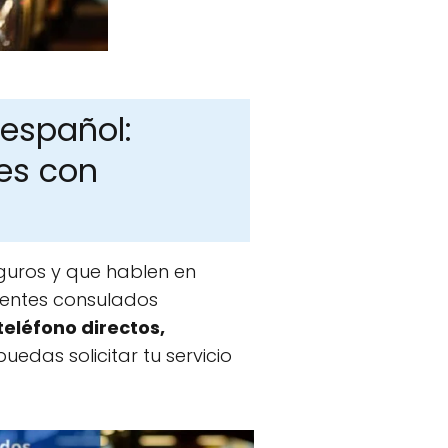
 español:
es con
guros y que hablen en
erentes consulados
eléfono directos,
edas solicitar tu servicio