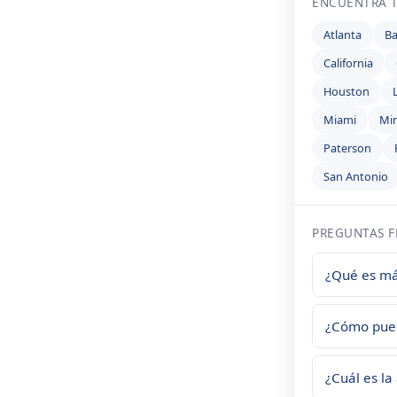
ENCUENTRA T
Atlanta
Ba
California
Houston
Miami
Min
Paterson
San Antonio
PREGUNTAS F
¿Qué es más
Depende de 
¿Cómo pued
la ciudad, 
precios din
Muchas comp
¿Cuál es la
disparan du
simple: gua