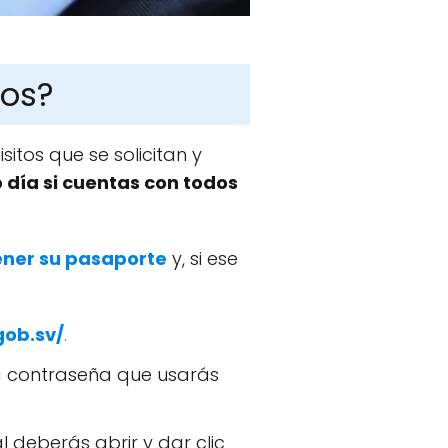
dos?
sitos que se solicitan y
día si cuentas con todos
ener su pasaporte
y, si ese
gob.sv/
.
na contraseña que usarás
l deberás abrir y dar clic