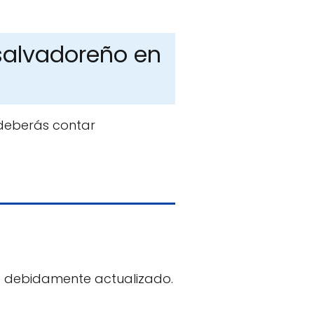
salvadoreño en
 deberás contar
te debidamente actualizado.