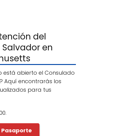
tención del
 Salvador en
husetts
 está abierto el Consulado
? Aquí encontrarás los
tualizados para tus
00.
r Pasaporte