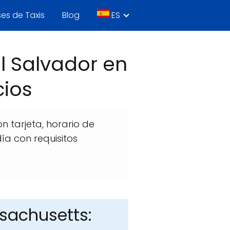
es de Taxis
Blog
ES
l Salvador en
cios
 tarjeta, horario de
ía con requisitos
sachusetts: