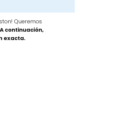
oston! Queremos
A continuación,
n exacta.